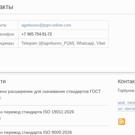
акты
чта:
agorbunov@pqm-online.com
телефон:
+7 905 754-91-72
нджеры
Telegram (@agorbunov_PQM), Whatsapp, Viber
ти
Конта
Горбунов
ено расширение для скачивания стандартов ГОСТ
6
моб. тел
эл. почта
н перевод стандарта ISO 19011:2026
6
н перевод стандарта ISO 9000:2026