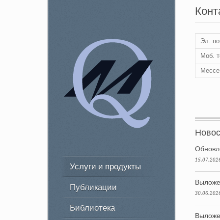
Конт
Эл. по
Моб. 
Мессе
Новос
Обновл
15.07.202
Услуги и продукты
Выложе
Публикации
30.06.202
Библиотека
Выложе