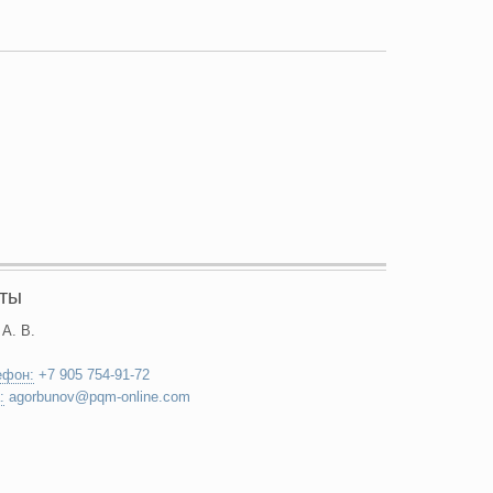
кты
 А. В.
ефон:
+7 905 754-91-72
:
agorbunov@pqm-online.com