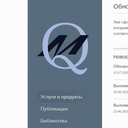
Обно
Уже сфо
которым
соответ
Новос
Обновл
15.07.202
Выложе
30.06.202
Услуги и продукты
Выложе
Публикации
23.06.202
Библиотека