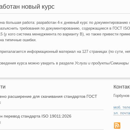
аботан новый курс
на большая работа: разработан 4-х дневный курс по документированию
разъяснить требования по документированию, содержащиеся в ГОСТ ISO
15 (у кого система менеджмента по варианту В), но также привести при
 на типичные ошибки.
 прилалагается информационный материал на 127 страницах (по сути, не
оведения курса можно увидеть в разделе
Услуги и продукты/Семинары 
ти
Конта
Горбунов
ено расширение для скачивания стандартов ГОСТ
6
моб. тел
эл. почта
н перевод стандарта ISO 19011:2026
6