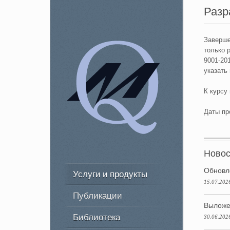
Разр
Заверше
только 
9001-20
указать
К курсу
Даты пр
Новос
Обновл
Услуги и продукты
15.07.202
Публикации
Выложе
Библиотека
30.06.202