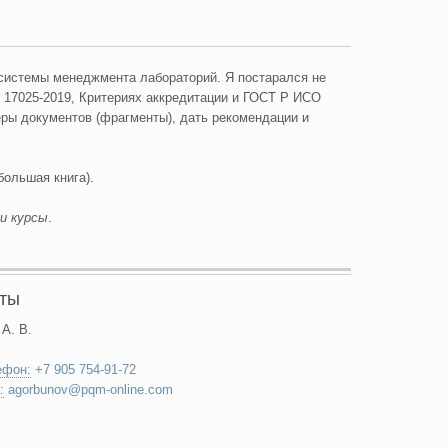
 системы менеджмента лабораторий. Я постарался не
 17025-2019, Критериях аккредитации и ГОСТ Р ИСО
меры документов (фрагменты), дать рекомендации и
большая книга).
и курсы
.
кты
 А. В.
ефон:
+7 905 754-91-72
:
agorbunov@pqm-online.com