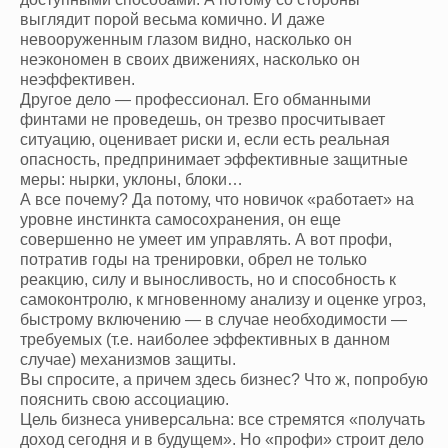
выглядит порой весьма комично. И даже
невооруженным глазом видно, насколько он
неэкономен в своих движениях, насколько он
неэффективен.
Другое дело — профессионал. Его обманными
финтами не проведешь, он трезво просчитывает
ситуацию, оценивает риски и, если есть реальная
опасность, предпринимает эффективные защитные
меры: нырки, уклоны, блоки…
А все почему? Да потому, что новичок «работает» на
уровне инстинкта самосохранения, он еще
совершенно не умеет им управлять. А вот профи,
потратив годы на тренировки, обрел не только
реакцию, силу и выносливость, но и способность к
самоконтролю, к мгновенному анализу и оценке угроз,
быстрому включению — в случае необходимости —
требуемых (т.е. наиболее эффективных в данном
случае) механизмов защиты.
Вы спросите, а причем здесь бизнес? Что ж, попробую
пояснить свою ассоциацию.
Цель бизнеса универсальна: все стремятся «получать
доход сегодня и в будущем». Но «профи» строит дело