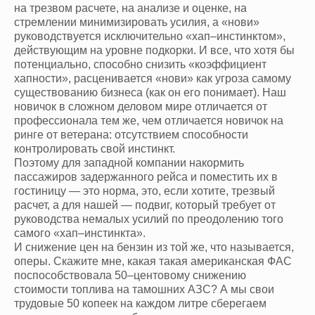
на трезвом расчете, на анализе и оценке, на
стремлении минимизировать усилия, а «нови»
руководствуется исключительно «хап–инстинктом»,
действующим на уровне подкорки. И все, что хотя бы
потенциально, способно снизить «коэффициент
хапности», расценивается «нови» как угроза самому
существованию бизнеса (как он его понимает). Наш
новичок в сложном деловом мире отличается от
профессионала тем же, чем отличается новичок на
ринге от ветерана: отсутствием способности
контролировать свой инстинкт.
Поэтому для западной компании накормить
пассажиров задержанного рейса и поместить их в
гостиницу — это норма, это, если хотите, трезвый
расчет, а для нашей — подвиг, который требует от
руководства немалых усилий по преодолению того
самого «хап–инстинкта».
И снижение цен на бензин из той же, что называется,
оперы. Скажите мне, какая такая американская ФАС
поспособствовала 50–центовому снижению
стоимости топлива на тамошних АЗС? А мы свои
трудовые 50 копеек на каждом литре сберегаем