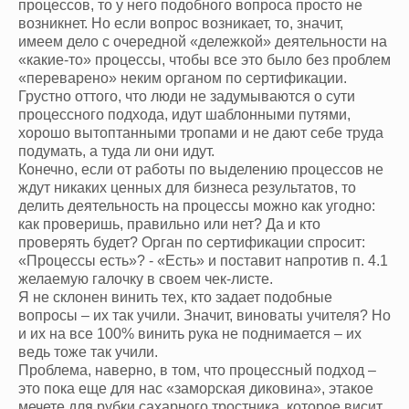
процессов, то у него подобного вопроса просто не
возникнет. Но если вопрос возникает, то, значит,
имеем дело с очередной «дележкой» деятельности на
«какие-то» процессы, чтобы все это было без проблем
«переварено» неким органом по сертификации.
Грустно оттого, что люди не задумываются о сути
процессного подхода, идут шаблонными путями,
хорошо вытоптанными тропами и не дают себе труда
подумать, а туда ли они идут.
Конечно, если от работы по выделению процессов не
ждут никаких ценных для бизнеса результатов, то
делить деятельность на процессы можно как угодно:
как проверишь, правильно или нет? Да и кто
проверять будет? Орган по сертификации спросит:
«Процессы есть»? - «Есть» и поставит напротив п.
4.1
желаемую галочку в своем чек-листе.
Я не склонен винить тех, кто задает подобные
вопросы – их так учили. Значит, виноваты учителя? Но
и их на все
100%
винить рука не поднимается – их
ведь тоже так учили.
Проблема, наверно, в том, что процессный подход –
это пока еще для нас «заморская диковина», этакое
мечете для рубки сахарного тростника, которое висит