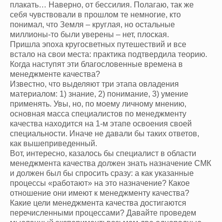
плакать… Наверно, от бессилия. Полагаю, так же
себя чувствовали в прошлом те немногие, кто
понимал, что Земля – круглая, но остальные
миллионы-то были уверены – нет, плоская.
Пришла эпоха кругосветных путешествий и все
встало на свои места: практика подтвердила теорию.
Когда наступят эти благословенные времена в
менеджменте качества?
Известно, что выделяют три этапа овладения
материалом:
1
) знание,
2
) понимание,
3
) умение
применять. Увы, но, по моему личному мнению,
основная масса специалистов по менеджменту
качества находится на
1
-м этапе освоения своей
специальности. Иначе не давали бы таких ответов,
как вышеприведенный.
Вот, интересно, казалось бы специалист в области
менеджмента качества должен знать назначение СМК
и должен был бы спросить сразу: а как указанные
процессы «работают» на это назначение? Какое
отношение они имеют к менеджменту качества?
Какие цели менеджмента качества достигаются
перечисленными процессами? Давайте проведем