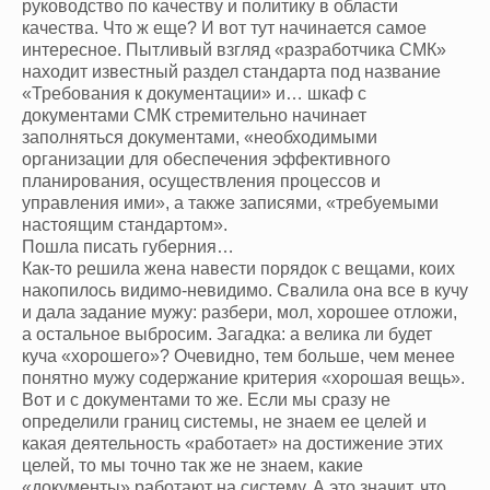
руководство по качеству и политику в области
качества. Что ж еще? И вот тут начинается самое
интересное. Пытливый взгляд «разработчика СМК»
находит известный раздел стандарта под название
«Требования к документации» и… шкаф с
документами СМК стремительно начинает
заполняться документами, «необходимыми
организации для обеспечения эффективного
планирования, осуществления процессов и
управления ими», а также записями, «требуемыми
настоящим стандартом».
Пошла писать губерния…
Как-то решила жена навести порядок с вещами, коих
накопилось видимо-невидимо. Свалила она все в кучу
и дала задание мужу: разбери, мол, хорошее отложи,
а остальное выбросим. Загадка: а велика ли будет
куча «хорошего»? Очевидно, тем больше, чем менее
понятно мужу содержание критерия «хорошая вещь».
Вот и с документами то же. Если мы сразу не
определили границ системы, не знаем ее целей и
какая деятельность «работает» на достижение этих
целей, то мы точно так же не знаем, какие
«документы» работают на систему. А это значит, что