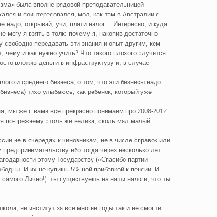
лизма» была вполне рядовой преподавательницей
жался и поинтересовался, мол, как там в Австралии с
не надо, открывай, учи, плати налог… Интересно, и куда
е могу я взять в толк: почему я, накопив достаточно
у свободно передавать эти знания и опыт другим, кем
, чему и как нужно учить? Что такого плохого случится
росто вложив деньги в инфраструктуру и, в случае
лого и среднего бизнеса, о том, что эти бизнесы надо
бизнеса) тихо улыбаюсь, как ребенок, который уже
.
ня, мы же с вами все прекрасно понимаем про 2008-2012
ция по-прежнему столь же велика, сколь мал малый
ии не в очередях к чиновникам, не в числе справок или
у предпринимательству ибо тогда через несколько лет
агодарности этому Государству («Спасибо партии
ободны. И их не купишь 5%-ной прибавкой к пенсии. И
 самого Лично!): ты существуешь на наши налоги, что ты
кола, ни институт за все многие годы так и не смогли