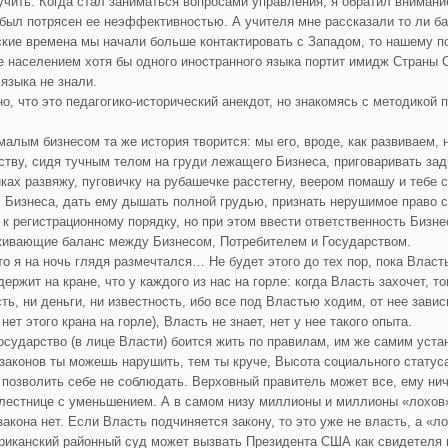
учить. Когда стал заниматься вопросами управления, я обратил вниман
 был потрясен ее неэффективностью. А учителя мне рассказали то ли ба
кие времена мы начали больше контактировать с Западом, то нашему п
е населением хотя бы одного иностранного языка портит имидж Страны Со
 языка не знали.
о, что это педагогико-исторический анекдот, но знакомясь с методикой 
 малым бизнесом та же история творится: мы его, вроде, как развиваем, 
ству, сидя тучным телом на груди лежащего Бизнеса, приговаривать за
нках развяжу, пуговичку на рубашечке расстегну, веером помашу и тебе с
с Бизнеса, дать ему дышать полной грудью, признать нерушимое право с
 к регистрационному порядку, но при этом ввести ответственность Бизн
ивающие баланс между Бизнесом, Потребителем и Государством.
-то я на ночь глядя размечтался… Не будет этого до тех пор, пока Власт
ержит на кране, что у каждого из нас на горле: когда Власть захочет, то
ть, ни деньги, ни известность, ибо все под Властью ходим, от нее зав
нет этого крана на горле), Власть не знает, нет у нее такого опыта.
осударство (в лице Власти) боится жить по правилам, им же самим уста
законов ты можешь нарушить, тем ты круче, Высота социального статус
позволить себе не соблюдать. Верховный правитель может все, ему ничт
 лестнице с уменьшением. А в самом низу миллионы и миллионы «лохов»
закона нет. Если Власть подчиняется закону, то это уже не власть, а «ло
риканский районный суд может вызвать Президента США как свидетеля по 