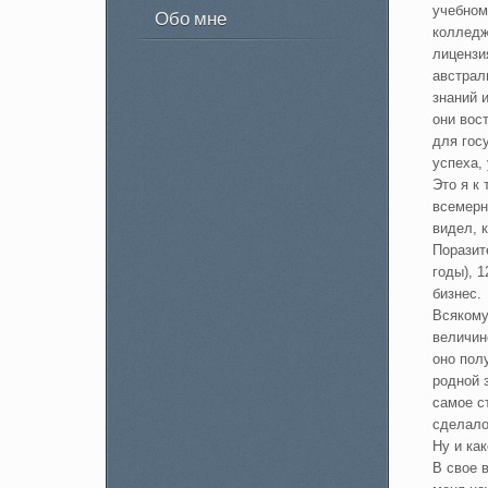
учебном
Обо мне
колледж
лицензи
австрал
знаний 
они вос
для гос
успеха,
Это я к
всемерн
видел, 
Поразит
годы), 
бизнес.
Всякому
величин
оно пол
родной 
самое с
сделало
Ну и ка
В свое 