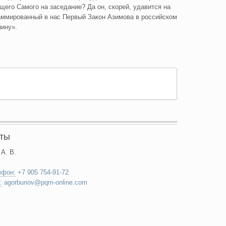
его Самого на заседание? Да он, скорей, удавится на
раммированный в нас Первый Закон Азимова в российском
яину».
кты
 А. В.
ефон:
+7 905 754-91-72
:
agorbunov@pqm-online.com