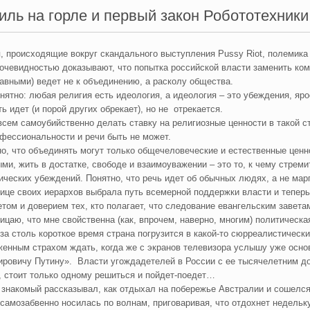
иль на горле и первый закон Робототехники
, происходящие вокруг скандального выступления Pussy Riot, полемика
 очевидностью доказывают, что попытка российской власти заменить ко
авными) ведет не к объединению, а расколу общества.
онятно: любая религия есть идеология, а идеология – это убеждения, яро
ь идет (и порой других обрекает), но не отрекается.
всем самоубийственно делать ставку на религиозные ценности в такой стр
фессиональности и речи быть не может.
о, что объединять могут только общечеловеческие и естественные ценн
ми, жить в достатке, свободе и взаимоуважении – это то, к чему стреми
ических убеждений. Понятно, что речь идет об обычных людях, а не ма
ице своих иерархов выбрала путь всемерной поддержки власти и теперь
етом и доверием тех, кто полагает, что следование евангельским завета
рицаю, что мне свойственна (как, впрочем, наверно, многим) политическа
о за столь короткое время страна погрузится в какой-то сюрреалистичес
женным страхом ждать, когда же с экранов телевизора услышу уже ос
ровичу Путину». Власти угождадетелей в России с ее тысячелетним д
, стоит только одному решиться и пойдет-поедет…
 знакомый рассказывал, как отдыхал на побережье Австралии и сошелся с 
 самозабвенно носилась по волнам, приговаривая, что отдохнет недельк