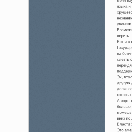
меня на
языка и
хрущевс
незнани
ученики
Возможн
верить.
Вот и с
Государ
на боти
слезть 
перейдя
поддерж
Эх, что
другую д
должнос
которых 
А еще Г
больше 
можешь 
вниз по
Власти 
Это аме