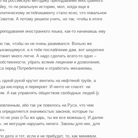
ие на российскую методику преподавания иностранного
йку, то ли реальную историю, мол, когда еще в
олитическому истеблишменту стало ясно, что повальное
ветов. А потому решили учить, но так, чтобы в итоге
преподавания иностранного языка, как-то начинаешь ему
но так, чтобы он не очень развивался. Вольно же
дыхающемуся: а я тебе послабление дам, вот шнурочки
танет много легче. А надо сделать всего-то одно –
обственности, убрать всякие лицензии и дозволения,
еса перед Потребителем и отработать механизмы,
ь одной рукой крутит вентиль на нефтяной трубе, а
гда кислород и перекроет. И ничто не спасет: ни
исим. А как управлять обществом свободных людей (у
новленным, ибо так уж повелось на Руси, что чем
а определяется значимостью законов, которые ты
о не указ («Ты же царь, ты же все можешь»). И далее
, не могущие нарушить ничего. Законы для них, для
х».
делу и тот, если и не прибудет, то, как минимум,