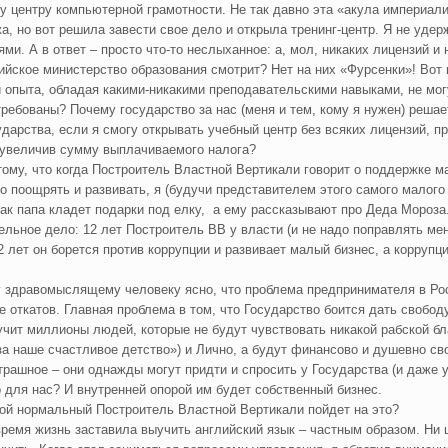
у центру компьютерной грамотности. Не так давно эта «акула империа
а, но вот решила завести свое дело и открыла тренинг-центр. Я не удер
ями. А в ответ – просто что-то неслыханное: а, мол, никаких лицензий и 
ийское министерство образования смотрит? Нет на них «Фурсенки»! Вот н
и опыта, обладая какими-никакими преподавательскими навыками, не мог
требованы? Почему государство за нас (меня и тем, кому я нужен) решает
ударства, если я смогу открывать учебный центр без всяких лицензий, п
 увеличив сумму выплачиваемого налога?
 тому, что когда Построитель Властной Вертикали говорит о поддержке ма
о поощрять и развивать, я (будучи представителем этого самого малого 
как папа кладет подарки под елку, а ему рассказывают про Деда Мороза
ельное дело: 12 лет Построитель ВВ у власти (и не надо поправлять ме
12 лет он борется против коррупции и развивает малый бизнес, а корруп
 здравомыслящему человеку ясно, что проблема предпринимателя в Росс
е откатов. Главная проблема в том, что Государство боится дать свобод
учит миллионы людей, которые не будут чувствовать никакой рабской бл
за наше счастливое детство») и Лично, а будут финансово и душевно св
трашное – они однажды могут придти и спросить у Государства (и даже у
 для нас? И внутренней опорой им будет собственный бизнес.
кой нормальный Построитель Властной Вертикали пойдет на это?
время жизнь заставила выучить английский язык – частным образом. Ни ш