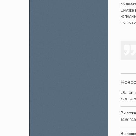
пришлет
шнурке 
исполне
Но, гов
Новос
Обновл
15.07.202
Выложе
30.06.202
Выложе