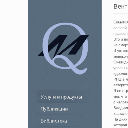
Вент
События
со всей
правосл
Это и п
на смерт
И уж со
монокон
Очевидн
успешны
идеолог
РПЦ в л
авторит
Я не от
Услуги и продукты
мог, чт
с напря
Публикации
Владими
хватало
На днях
Библиотека
которая