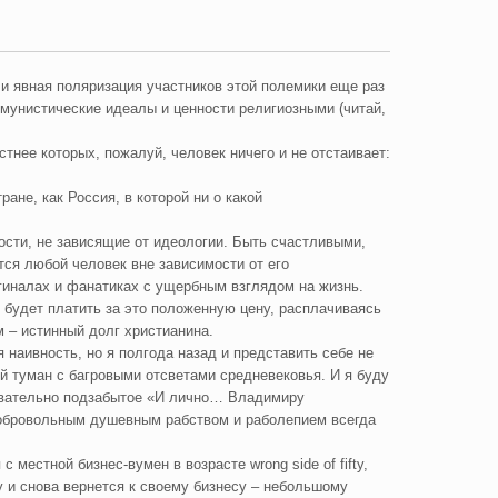
 и явная поляризация участников этой полемики еще раз
ммунистические идеалы и ценности религиозными (читай,
стнее которых, пожалуй, человек ничего и не отстаивает:
ане, как Россия, в которой ни о какой
ости, не зависящие от идеологии. Быть счастливыми,
тся любой человек вне зависимости от его
ргиналах и фанатиках с ущербным взглядом на жизнь.
 будет платить за это положенную цену, расплачиваясь
м – истинный долг христианина.
я наивность, но я полгода назад и представить себе не
кий туман с багровыми отсветами средневековья. И я буду
новательно подзабытое «И лично… Владимиру
обровольным душевным рабством и раболепием всегда
местной бизнес-вумен в возрасте wrong side of fifty,
у и снова вернется к своему бизнесу – небольшому